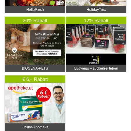
HelloFresh
HolidayTrex
20% Rabatt
12% Rabatt
BIOGENA-PETS
Ludwegs – zuckerfrei leben
€ 6,- Rabatt
Online‑Apotheke