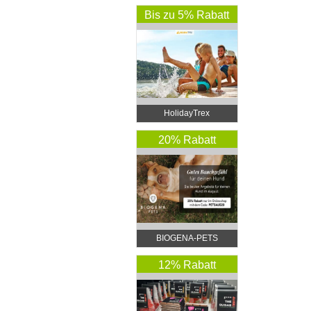
Bis zu 5% Rabatt
HolidayTrex
20% Rabatt
BIOGENA-PETS
12% Rabatt