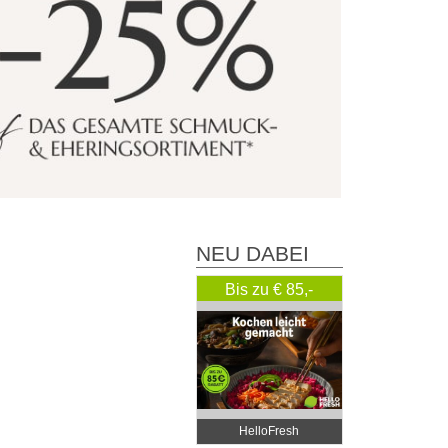
NEU DABEI
Bis zu € 85,-
Rabatt
HelloFresh