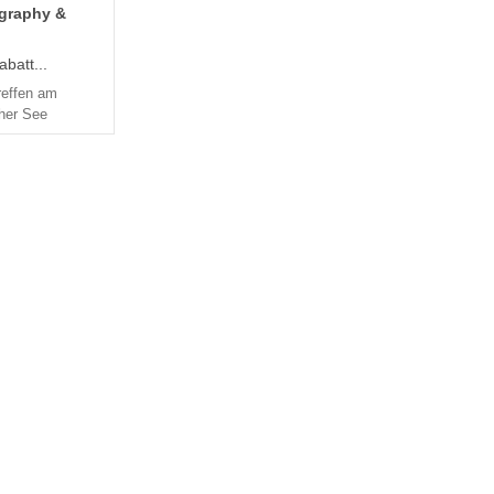
graphy &
batt...
reffen am
her See