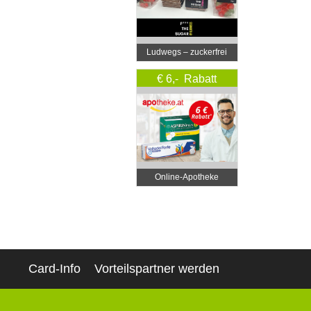
Ludwegs – zuckerfrei
leben
€ 6,- Rabatt
Online‑Apotheke
Card-Info
Vorteilspartner werden