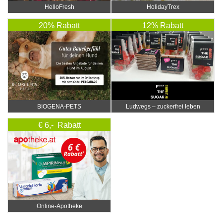
HelloFresh
HolidayTrex
20% Rabatt
12% Rabatt
BIOGENA-PETS
Ludwegs – zuckerfrei leben
€ 6,- Rabatt
Online‑Apotheke