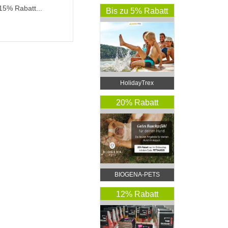
15% Rabatt...
Bis zu 5% Rabatt
HolidayTrex
20% Rabatt
BIOGENA-PETS
12% Rabatt