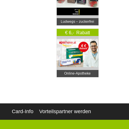
Ludwegs – zuckerfrei
leben
€ 6,- Rabatt
Online‑Apotheke
Card-Info
Vorteilspartner werden