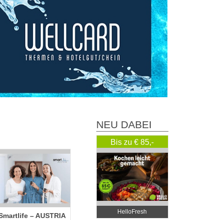
NEU DABEI
Bis zu € 85,-
Rabatt
HelloFresh
Smartlife – AUSTRIA