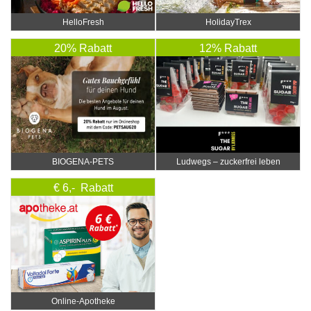
HelloFresh
HolidayTrex
20% Rabatt
12% Rabatt
BIOGENA-PETS
Ludwegs – zuckerfrei leben
€ 6,- Rabatt
Online‑Apotheke