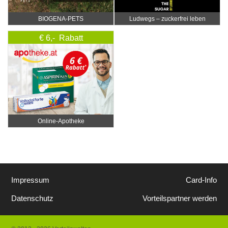
BIOGENA-PETS
Ludwegs – zuckerfrei leben
€ 6,- Rabatt
Online‑Apotheke
Impressum
Card-Info
Datenschutz
Vorteilspartner werden