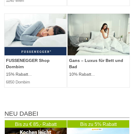
1140 Wien
FUSSENEGGER Shop
Gans – Luxus für Bett und
Dornbirn
Bad
15% Rabatt...
10% Rabatt...
6850 Dornbirn
NEU DABEI
Bis zu € 85,- Rabatt
Bis zu 5% Rabatt