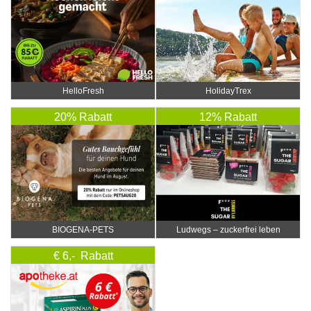
HelloFresh
HolidayTrex
20% Rabatt
12% Rabatt
BIOGENA-PETS
Ludwegs – zuckerfrei leben
€ 6,- Rabatt