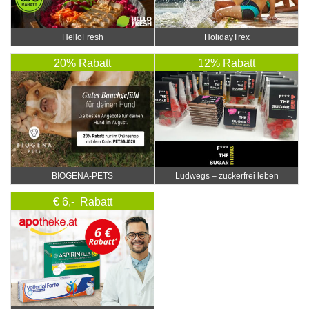
HelloFresh
HolidayTrex
20% Rabatt
12% Rabatt
BIOGENA-PETS
Ludwegs – zuckerfrei leben
€ 6,- Rabatt