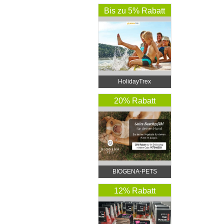
Bis zu 5% Rabatt
HolidayTrex
20% Rabatt
BIOGENA-PETS
12% Rabatt