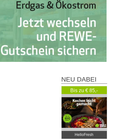
NEU DABEI
Bis zu € 85,-
Rabatt
HelloFresh