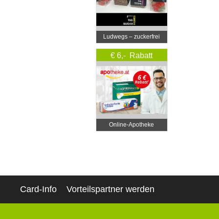
Ludwegs – zuckerfrei
leben
€ 6,- Rabatt
Online‑Apotheke
Card-Info
Vorteilspartner werden