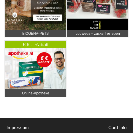
BIOGENA-PETS
Ludwegs – zuckerfrei leben
€ 6,- Rabatt
Online‑Apotheke
Impressum
Card-Info