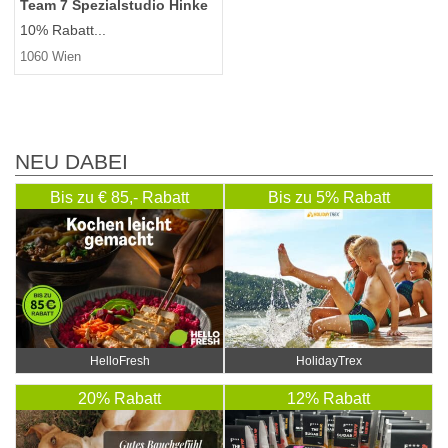
Team 7 Spezialstudio Hinke
10% Rabatt...
1060 Wien
NEU DABEI
Bis zu € 85,- Rabatt
Bis zu 5% Rabatt
HelloFresh
HolidayTrex
20% Rabatt
12% Rabatt