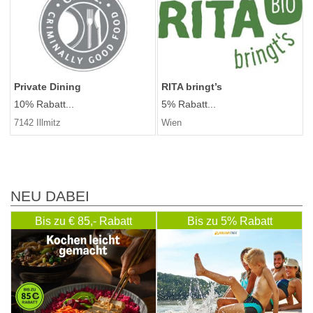
Private Dining
RITA bringt’s
10% Rabatt...
5% Rabatt...
7142 Illmitz
Wien
NEU DABEI
Bis zu € 85,- Rabatt
Bis zu 5% Rabatt