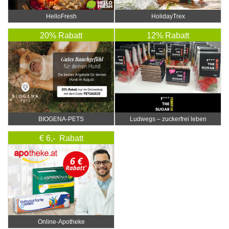
HelloFresh
HolidayTrex
20% Rabatt
12% Rabatt
BIOGENA-PETS
Ludwegs – zuckerfrei leben
€ 6,- Rabatt
Online‑Apotheke