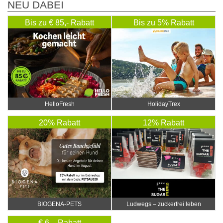
NEU DABEI
Bis zu € 85,- Rabatt
Bis zu 5% Rabatt
HelloFresh
HolidayTrex
20% Rabatt
12% Rabatt
BIOGENA-PETS
Ludwegs – zuckerfrei leben
€ 6,- Rabatt