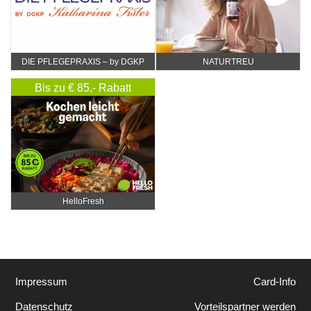
DIE PFLEGEPRAXIS – by DGKP
NATURTREU
Katharina Fister
Bis zu € 85,- Rabatt
HelloFresh
Impressum
Card-Info
Datenschutz
Vorteilspartner werden