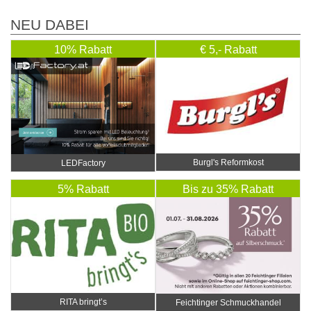
NEU DABEI
10% Rabatt
€ 5,- Rabatt
Burgl's Reformkost
LEDFactory
5% Rabatt
Bis zu 35% Rabatt
RITA bringt’s
Feichtinger Schmuckhandel