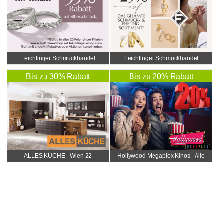
Feichtinger Schmuckhandel
Feichtinger Schmuckhandel
Zentrale
Zentrale
Bis zu 30% Rabatt
Bis zu 20% Rabatt
ALLES KÜCHE - Wien 22
Hollywood Megaplex Kinos - Alle
Standorte